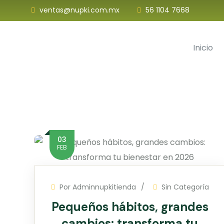
ventas@nupki.com.mx
56 1104 7668
Inicio
03
FEB
Por
Adminnupkitienda
Sin Categoría
Pequeños hábitos, grandes
cambios: transforma tu