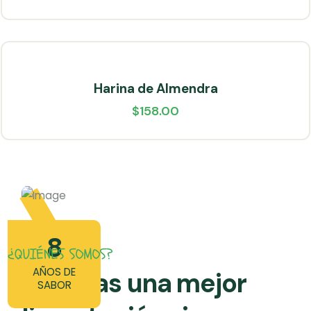
Harina de Almendra
$
158.00
8
¿QUIÉNES SOMOS?
AÑOS DE
Si buscas una mejor
SABOR