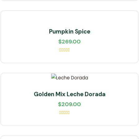
Pumpkin Spice
$
269.00
Valorado
en
5.00
de
5
Golden Mix Leche Dorada
$
209.00
Valorado
en
5.00
de
5