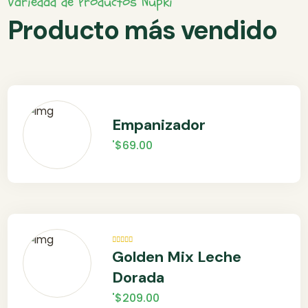
Variedad de Productos Nupki
Producto más vendido
Empanizador
'
$
69.00
Valorado
Golden Mix Leche
en
5.00
de
5
Dorada
'
$
209.00