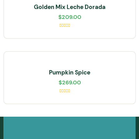
Golden Mix Leche Dorada
$
209.00
Valorado
en
5.00
de
5
Pumpkin Spice
$
269.00
Valorado
en
5.00
de
5