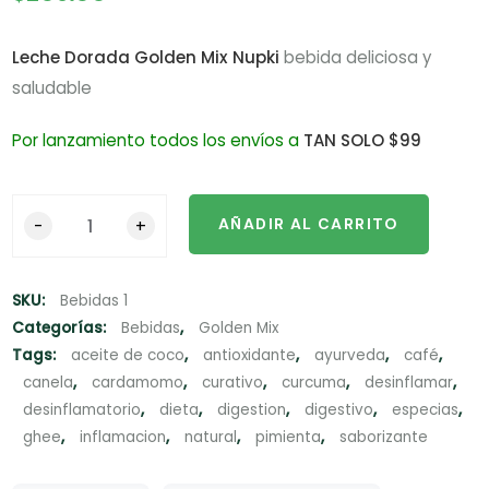
5 basado
en
puntuació
n de
Leche Dorada Golden Mix Nupki
bebida deliciosa y
cliente
saludable
Por lanzamiento todos los envíos a
TAN SOLO $99
AÑADIR AL CARRITO
SKU:
Bebidas 1
Categorías:
Bebidas
,
Golden Mix
Tags:
aceite de coco
,
antioxidante
,
ayurveda
,
café
,
canela
,
cardamomo
,
curativo
,
curcuma
,
desinflamar
,
desinflamatorio
,
dieta
,
digestion
,
digestivo
,
especias
,
ghee
,
inflamacion
,
natural
,
pimienta
,
saborizante