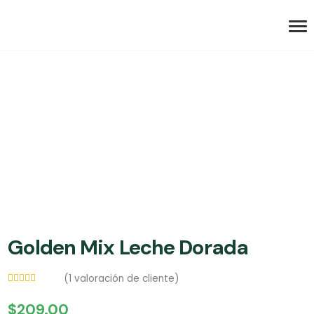
Golden Mix Leche Dorada
(
1
valoración de cliente)
Valorado
1
5.00
sobre
$
209.00