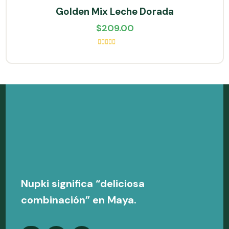
Golden Mix Leche Dorada
$
209.00
Valorado
en
5.00
de
5
Nupki significa “deliciosa
combinación” en Maya.